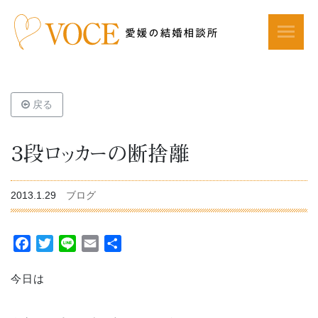
戻る
３段ロッカーの断捨離
2013.1.29
ブログ
Facebook
Twitter
Line
Email
共
有
今日は