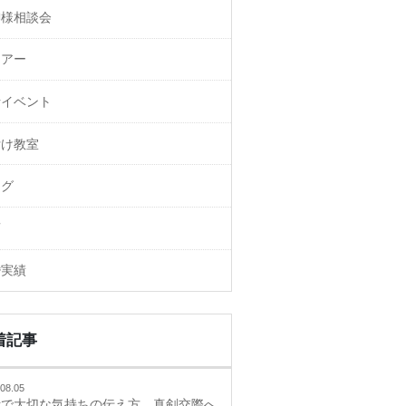
御様相談会
ェアー
活イベント
付け教室
ログ
画
婚実績
着記事
08.05
活で大切な気持ちの伝え方、真剣交際へ