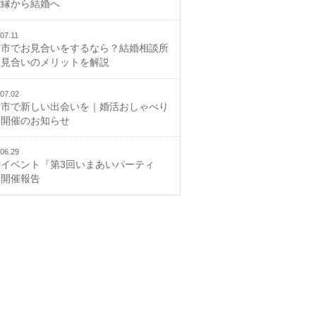
ご縁から結婚へ
07.11
山市でお見合いをするなら？結婚相談所
お見合いのメリットを解説
07.02
山市で新しい出会いを｜婚活おしゃべり
会開催のお知らせ
06.29
活イベント『第3回いまあいパーティ
』開催報告