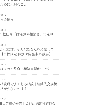
むために大切なこと
08.02
規入会情報
08.01
CE松山店「婚活無料相談会」開催中
08.01
つかは結婚。そんなあなたを応援しま
【男性限定 個別 婚活無料相談会】
08.01
御様向けお見合い相談会開催中です
07.29
婚相談所でよくある相談｜連絡先交換後
連絡が少ないのは？
07.26
2組目ご成婚報告】えひめ結婚推進協会