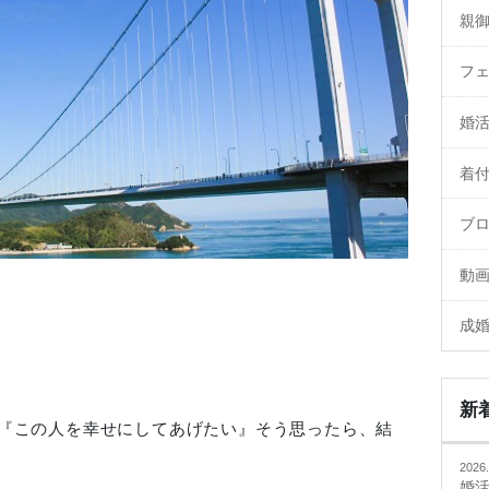
親
フ
婚
着
ブ
動
成
新
『この人を幸せにしてあげたい』そう思ったら、結
2026.
婚