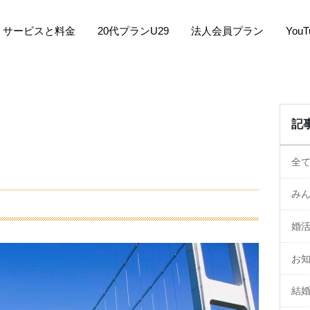
サービスと料金
20代プランU29
法人会員プラン
You
記
全
み
婚
お
結