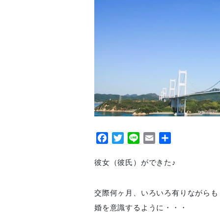
Facebook
Twitter
Line
Email
共
有
彼女（彼氏）ができた♪
交際何ヶ月、いろいろ有りながらも
婚を意識するように・・・