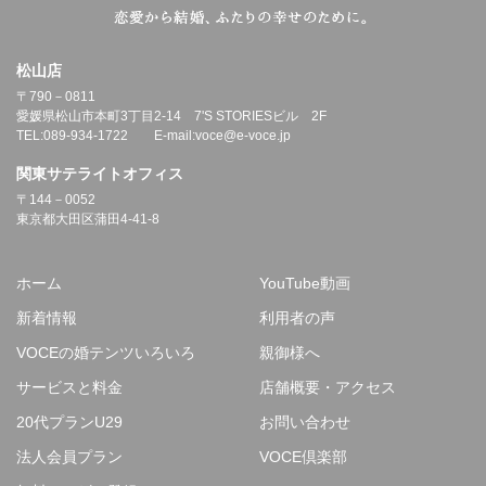
松山店
〒790－0811
愛媛県松山市本町3丁目2-14 7'S STORIESビル 2F
TEL:089-934-1722 E-mail:voce@e-voce.jp
関東サテライトオフィス
〒144－0052
東京都大田区蒲田4-41-8
ホーム
YouTube動画
新着情報
利用者の声
VOCEの婚テンツいろいろ
親御様へ
サービスと料金
店舗概要・アクセス
20代プランU29
お問い合わせ
法人会員プラン
VOCE倶楽部