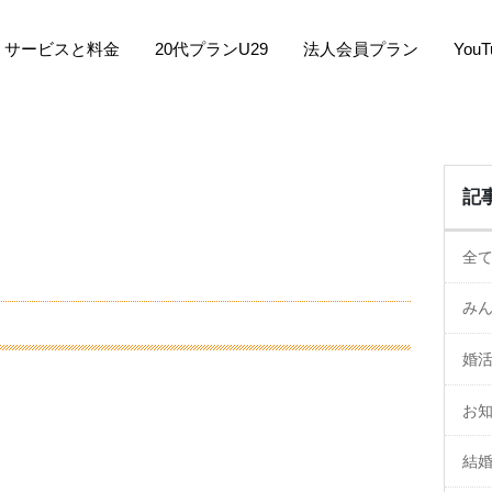
サービスと料金
20代プランU29
法人会員プラン
You
記
全
み
婚
お
結