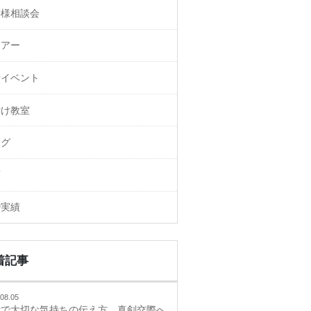
御様相談会
ェアー
活イベント
付け教室
ログ
画
婚実績
着記事
08.05
活で大切な気持ちの伝え方、真剣交際へ