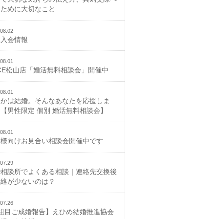
むために大切なこと
08.02
規入会情報
08.01
CE松山店「婚活無料相談会」開催中
08.01
つかは結婚。そんなあなたを応援しま
【男性限定 個別 婚活無料相談会】
08.01
御様向けお見合い相談会開催中です
07.29
婚相談所でよくある相談｜連絡先交換後
連絡が少ないのは？
07.26
2組目ご成婚報告】えひめ結婚推進協会