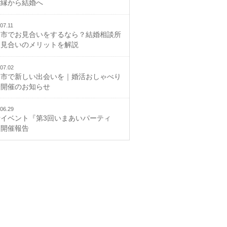
ご縁から結婚へ
07.11
山市でお見合いをするなら？結婚相談所
お見合いのメリットを解説
07.02
山市で新しい出会いを｜婚活おしゃべり
会開催のお知らせ
06.29
活イベント『第3回いまあいパーティ
』開催報告