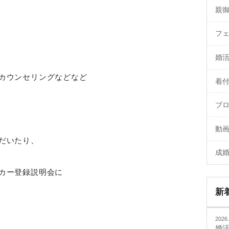
親
フ
婚
カウンセリングなどなど
着
ブ
動
だいたり、
成
カー登録説明会に
新
2026.
婚