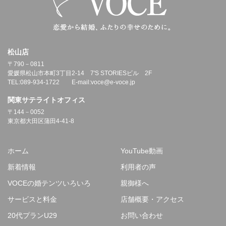
松山店
〒790－0811
愛媛県松山市本町3丁目2-14 7'S STORIESビル 2F
TEL:089-934-1722 E-mail:voce@e-voce.jp
関東サテライトオフィス
〒144－0052
東京都大田区蒲田4-41-8
ホーム
YouTube動画
新着情報
利用者の声
VOCEの婚テンツいろいろ
親御様へ
サービスと料金
店舗概要・アクセス
20代プランU29
お問い合わせ