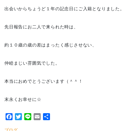
出会いからちょうど１年の記念日にご入籍となりました。
先日報告にお二人で来られた時は、
約１０歳の歳の差はまったく感じさせない、
仲睦まじい雰囲気でした。
本当におめでとうございます（＾＾！
末永くお幸せに☆
Facebook
Twitter
Line
Email
共
有
ブログ