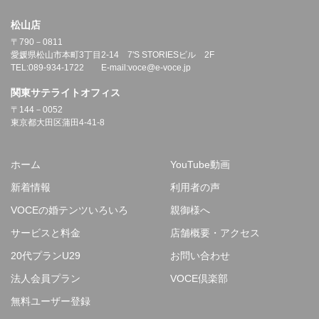
松山店
〒790－0811
愛媛県松山市本町3丁目2-14 7'S STORIESビル 2F
TEL:089-934-1722 E-mail:voce@e-voce.jp
関東サテライトオフィス
〒144－0052
東京都大田区蒲田4-41-8
ホーム
YouTube動画
新着情報
利用者の声
VOCEの婚テンツいろいろ
親御様へ
サービスと料金
店舗概要・アクセス
20代プランU29
お問い合わせ
法人会員プラン
VOCE倶楽部
無料ユーザー登録