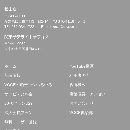
松山店
〒790－0811
愛媛県松山市本町3丁目2-14 7'S STORIESビル 2F
TEL:089-934-1722 E-mail:voce@e-voce.jp
関東サテライトオフィス
〒144－0052
東京都大田区蒲田4-41-8
ホーム
YouTube動画
新着情報
利用者の声
VOCEの婚テンツいろいろ
親御様へ
サービスと料金
店舗概要・アクセス
20代プランU29
お問い合わせ
法人会員プラン
VOCE倶楽部
無料ユーザー登録