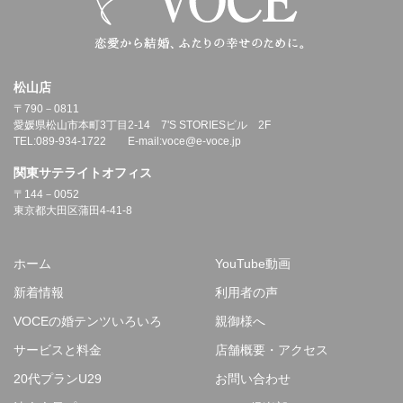
松山店
〒790－0811
愛媛県松山市本町3丁目2-14 7'S STORIESビル 2F
TEL:089-934-1722 E-mail:voce@e-voce.jp
関東サテライトオフィス
〒144－0052
東京都大田区蒲田4-41-8
ホーム
YouTube動画
新着情報
利用者の声
VOCEの婚テンツいろいろ
親御様へ
サービスと料金
店舗概要・アクセス
20代プランU29
お問い合わせ