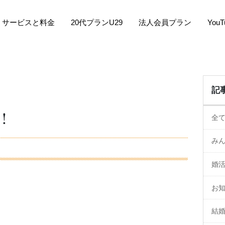
サービスと料金
20代プランU29
法人会員プラン
You
記
！
全
み
婚
お
結