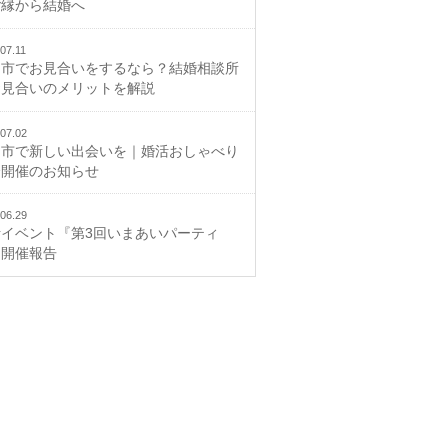
ご縁から結婚へ
07.11
山市でお見合いをするなら？結婚相談所
お見合いのメリットを解説
07.02
山市で新しい出会いを｜婚活おしゃべり
会開催のお知らせ
06.29
活イベント『第3回いまあいパーティ
』開催報告