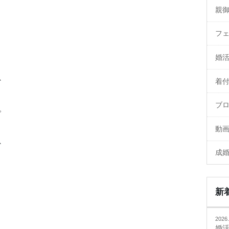
親
フ
婚
、
着
ブ
。
動
、
成
新
2026.
婚