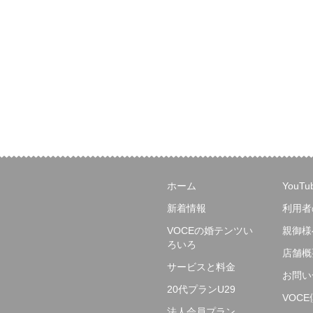
ホーム
YouT
新着情報
利用者
VOCEの婚テンツい
親御様
ろいろ
店舗概
サービスと料金
お問い
20代プランU29
VOC
法人会員プラン