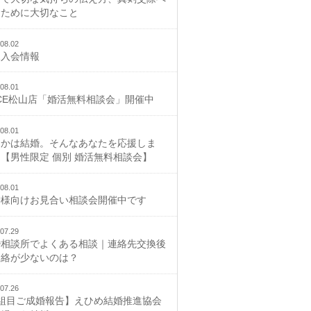
むために大切なこと
08.02
規入会情報
08.01
CE松山店「婚活無料相談会」開催中
08.01
つかは結婚。そんなあなたを応援しま
【男性限定 個別 婚活無料相談会】
08.01
御様向けお見合い相談会開催中です
07.29
婚相談所でよくある相談｜連絡先交換後
連絡が少ないのは？
07.26
2組目ご成婚報告】えひめ結婚推進協会