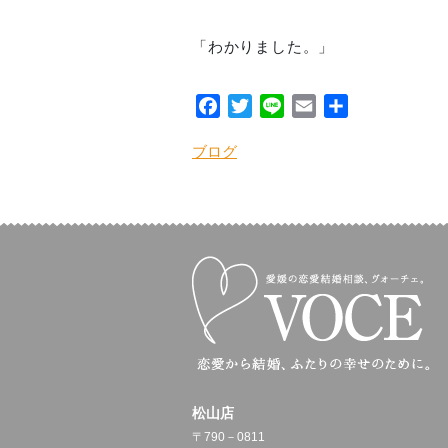
「わかりました。」
Facebook
Twitter
Line
Email
共
有
ブログ
松山店
〒790－0811