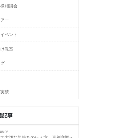
御様相談会
ェアー
活イベント
付け教室
ログ
画
婚実績
着記事
08.05
活で大切な気持ちの伝え方、真剣交際へ