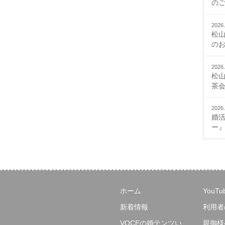
の
2026.
松
の
2026.
松
茶
2026.
婚
ー
ホーム
YouT
新着情報
利用者
VOCEの婚テンツい
親御様