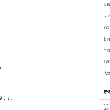
親
フ
婚
着
ブ
動
す！
成
新
きます。
2026.
婚