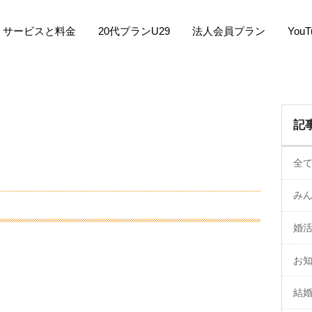
サービスと料金
20代プランU29
法人会員プラン
You
記
全
み
婚
お
結