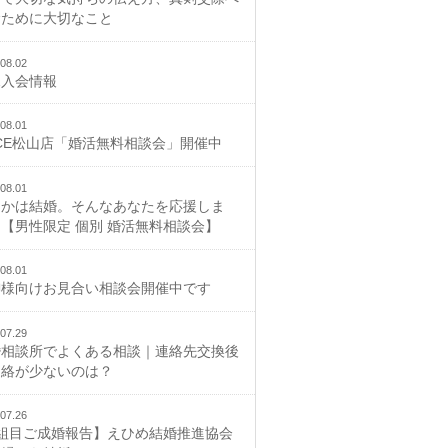
むために大切なこと
08.02
規入会情報
08.01
CE松山店「婚活無料相談会」開催中
08.01
つかは結婚。そんなあなたを応援しま
【男性限定 個別 婚活無料相談会】
08.01
御様向けお見合い相談会開催中です
07.29
婚相談所でよくある相談｜連絡先交換後
連絡が少ないのは？
07.26
2組目ご成婚報告】えひめ結婚推進協会