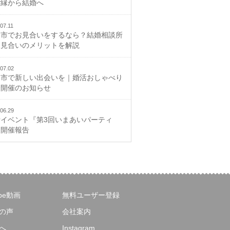
ご縁から結婚へ
07.11
山市でお見合いをするなら？結婚相談所
お見合いのメリットを解説
07.02
山市で新しい出会いを｜婚活おしゃべり
会開催のお知らせ
06.29
活イベント『第3回いまあいパーティ
』開催報告
ube動画
無料ユーザー登録
の声
会社案内
へ
Instagram