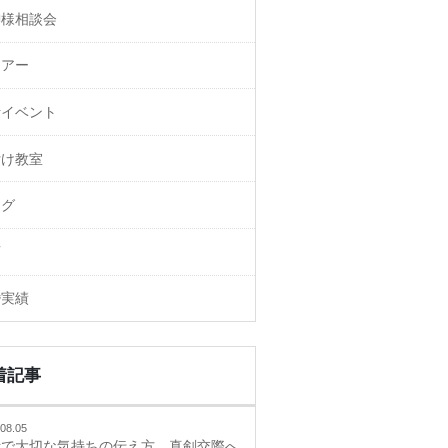
御様相談会
ェアー
活イベント
付け教室
ログ
画
婚実績
着記事
08.05
活で大切な気持ちの伝え方、真剣交際へ