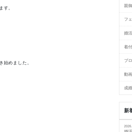
親
ます。
フ
婚
着
ブ
き始めました。
動
成
新
2026.
婚