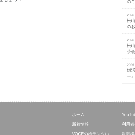
の
2026.
松
の
2026.
松
茶
2026.
婚
ー
ホーム
YouT
新着情報
利用者
VOCEの婚テンツい
親御様