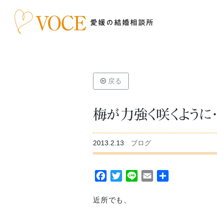
戻る
梅が力強く咲くように・・
2013.2.13
ブログ
Facebook
Twitter
Line
Email
共
有
近所でも、