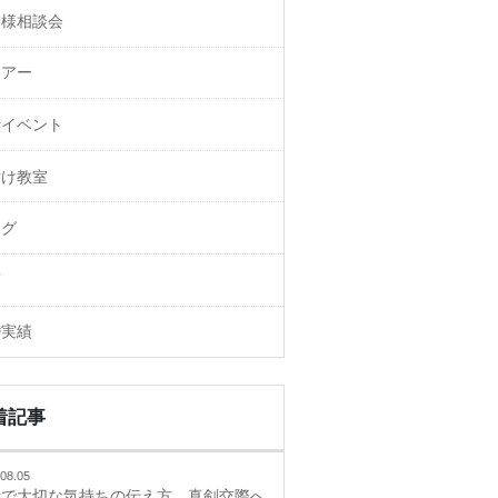
御様相談会
ェアー
活イベント
付け教室
ログ
画
婚実績
着記事
08.05
活で大切な気持ちの伝え方、真剣交際へ