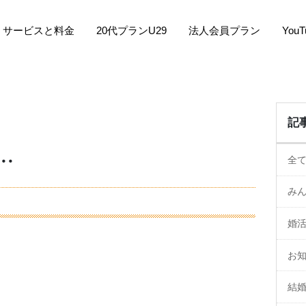
サービスと料金
20代プランU29
法人会員プラン
You
記
・
全
み
婚
お
結