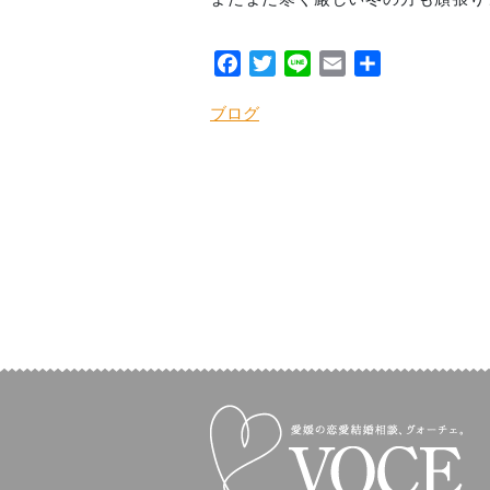
Facebook
Twitter
Line
Email
共
有
ブログ