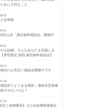
むために大切なこと
08.02
規入会情報
08.01
CE松山店「婚活無料相談会」開催中
08.01
つかは結婚。そんなあなたを応援しま
【男性限定 個別 婚活無料相談会】
08.01
御様向けお見合い相談会開催中です
07.29
婚相談所でよくある相談｜連絡先交換後
連絡が少ないのは？
07.26
2組目ご成婚報告】えひめ結婚推進協会