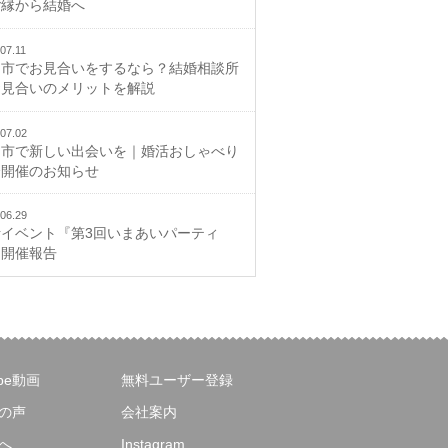
ご縁から結婚へ
07.11
山市でお見合いをするなら？結婚相談所
お見合いのメリットを解説
07.02
山市で新しい出会いを｜婚活おしゃべり
会開催のお知らせ
06.29
活イベント『第3回いまあいパーティ
』開催報告
ube動画
無料ユーザー登録
の声
会社案内
へ
Instagram