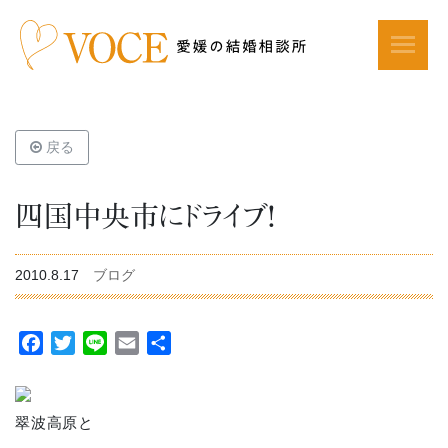
戻る
四国中央市にドライブ！
2010.8.17
ブログ
Facebook
Twitter
Line
Email
共
有
翠波高原と