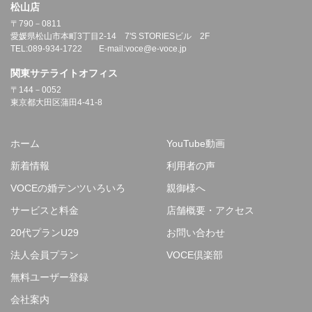
松山店
〒790－0811
愛媛県松山市本町3丁目2-14 7'S STORIESビル 2F
TEL:089-934-1722 E-mail:voce@e-voce.jp
関東サテライトオフィス
〒144－0052
東京都大田区蒲田4-41-8
ホーム
YouTube動画
新着情報
利用者の声
VOCEの婚テンツいろいろ
親御様へ
サービスと料金
店舗概要・アクセス
20代プランU29
お問い合わせ
法人会員プラン
VOCE倶楽部
無料ユーザー登録
会社案内