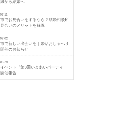
ご縁から結婚へ
07.11
山市でお見合いをするなら？結婚相談所
お見合いのメリットを解説
07.02
山市で新しい出会いを｜婚活おしゃべり
会開催のお知らせ
06.29
活イベント『第3回いまあいパーティ
』開催報告