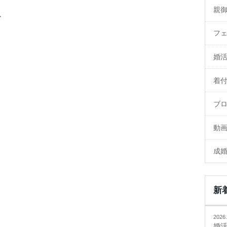
親
、
フ
婚
着
ブ
動
成
新
2026.
婚