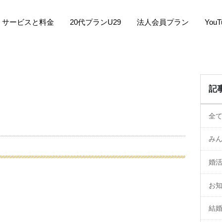
サービスと料金
20代プランU29
法人会員プラン
You
記
全
み
婚
お
結