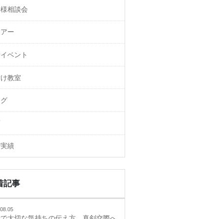
御様相談会
ェアー
活イベント
付け教室
ログ
画
婚実績
着記事
08.05
活で大切な気持ちの伝え方、真剣交際へ