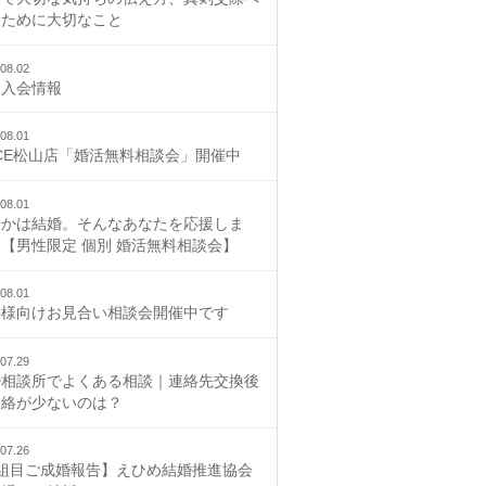
むために大切なこと
08.02
規入会情報
08.01
CE松山店「婚活無料相談会」開催中
08.01
つかは結婚。そんなあなたを応援しま
【男性限定 個別 婚活無料相談会】
08.01
御様向けお見合い相談会開催中です
07.29
婚相談所でよくある相談｜連絡先交換後
連絡が少ないのは？
07.26
2組目ご成婚報告】えひめ結婚推進協会