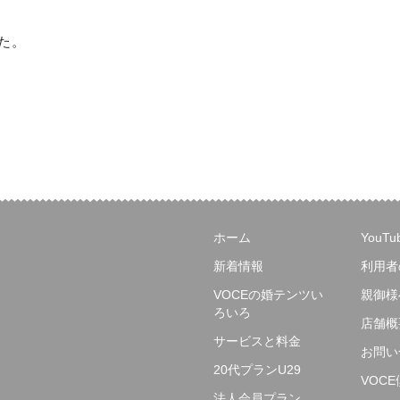
た。
ホーム
YouT
新着情報
利用者
VOCEの婚テンツい
親御様
ろいろ
店舗概
サービスと料金
お問い
20代プランU29
VOC
法人会員プラン