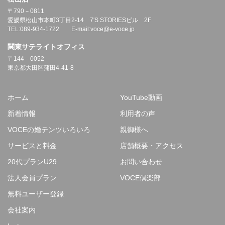
〒790－0811
愛媛県松山市本町3丁目2-14 7'S STORIESビル 2F
TEL:089-934-1722 E-mail:voce@e-voce.jp
関東サテライトオフィス
〒144－0052
東京都大田区蒲田4-41-8
ホーム
YouTube動画
新着情報
利用者の声
VOCEの婚テンツいろいろ
親御様へ
サービスと料金
店舗概要・アクセス
20代プランU29
お問い合わせ
法人会員プラン
VOCE倶楽部
無料ユーザー登録
会社案内