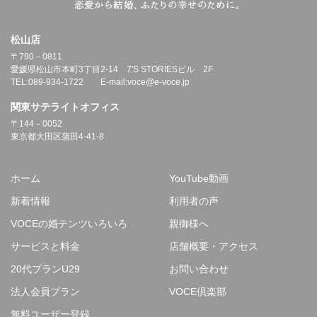
松山店
〒790－0811
愛媛県松山市本町3丁目2-14 7'S STORIESビル 2F
TEL:089-934-1722 E-mail:voce@e-voce.jp
関東サテライトオフィス
〒144－0052
東京都大田区蒲田4-41-8
ホーム
YouTube動画
新着情報
利用者の声
VOCEの婚テンツいろいろ
親御様へ
サービスと料金
店舗概要・アクセス
20代プランU29
お問い合わせ
法人会員プラン
VOCE倶楽部
無料ユーザー登録