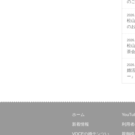
の
2026.
松
の
2026.
松
茶
2026.
婚
ー
ホーム
YouT
新着情報
利用者
VOCEの婚テンツい
親御様