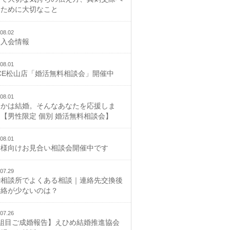
むために大切なこと
08.02
規入会情報
08.01
CE松山店「婚活無料相談会」開催中
08.01
つかは結婚。そんなあなたを応援しま
【男性限定 個別 婚活無料相談会】
08.01
御様向けお見合い相談会開催中です
07.29
婚相談所でよくある相談｜連絡先交換後
連絡が少ないのは？
07.26
2組目ご成婚報告】えひめ結婚推進協会