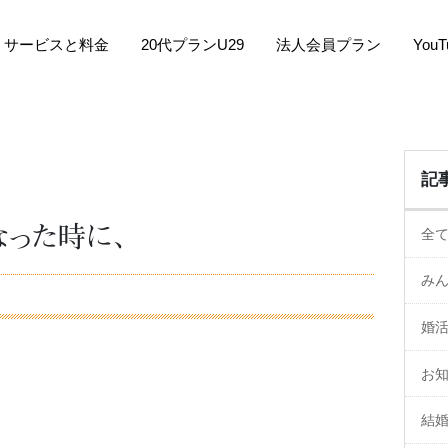
サービスと料金
20代プランU29
法人会員プラン
You
記
なった時に、
全
み
婚
お
結