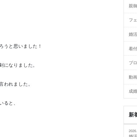
親
フ
婚
ろうと思いました！
着
ブ
剣になりました。
動
言われました。
成
いると、
新
2026.
婚