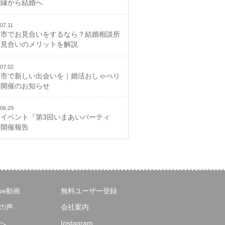
ご縁から結婚へ
07.11
山市でお見合いをするなら？結婚相談所
お見合いのメリットを解説
07.02
山市で新しい出会いを｜婚活おしゃべり
会開催のお知らせ
06.29
活イベント『第3回いまあいパーティ
』開催報告
ube動画
無料ユーザー登録
の声
会社案内
へ
Instagram