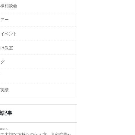
御様相談会
ェアー
活イベント
付け教室
ログ
画
婚実績
着記事
08.05
活で大切な気持ちの伝え方、真剣交際へ