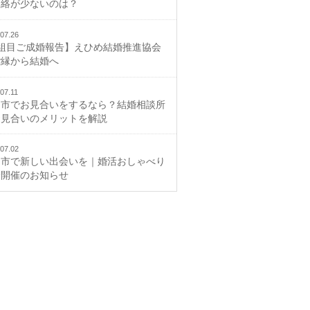
連絡が少ないのは？
07.26
2組目ご成婚報告】えひめ結婚推進協会
ご縁から結婚へ
07.11
山市でお見合いをするなら？結婚相談所
お見合いのメリットを解説
07.02
山市で新しい出会いを｜婚活おしゃべり
会開催のお知らせ