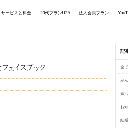
サービスと料金
20代プランU29
法人会員プラン
You
記
フェイスブック
全
み
婚
お
結