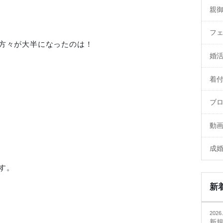
親
フ
方々が大半になったのは！
婚
着
ブ
動
成
す。
新
2026.
新