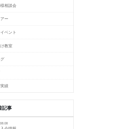
御様相談会
ェアー
活イベント
付け教室
ログ
画
婚実績
着記事
08.08
規入会情報