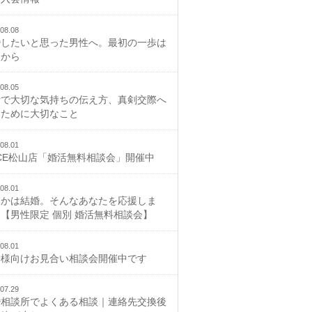
08.08
婚したいと思った男性へ。最初の一歩は
談から
08.05
活で大切な気持ちの伝え方、真剣交際へ
むために大切なこと
08.01
CE松山店「婚活無料相談会」開催中
08.01
つかは結婚。そんなあなたを応援しま
【男性限定 個別 婚活無料相談会】
08.01
御様向けお見合い相談会開催中です
07.29
婚相談所でよくある相談｜連絡先交換後