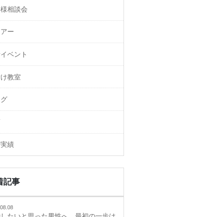
御様相談会
ェアー
活イベント
付け教室
ログ
画
婚実績
着記事
08.08
婚したいと思った男性へ。最初の一歩は