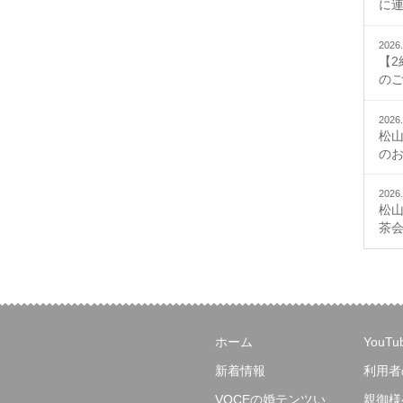
に
2026.
【
の
2026.
松
の
2026.
松
茶
ホーム
YouT
新着情報
利用者
VOCEの婚テンツい
親御様