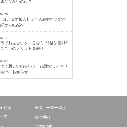
連絡が少ないのは？
07.26
2組目ご成婚報告】えひめ結婚推進協会
ご縁から結婚へ
07.11
山市でお見合いをするなら？結婚相談所
お見合いのメリットを解説
07.02
山市で新しい出会いを｜婚活おしゃべり
会開催のお知らせ
ube動画
無料ユーザー登録
の声
会社案内
へ
Instagram