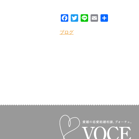
Facebook
Twitter
Line
Email
共
有
ブログ