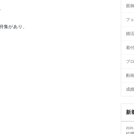
親
、
フ
特集があり、
婚
着
ブ
動
成
新
2026.
結