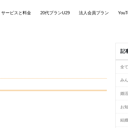
サービスと料金
20代プランU29
法人会員プラン
You
記
全
み
婚
お
結