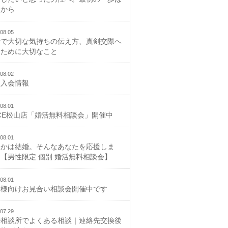
談から
08.05
活で大切な気持ちの伝え方、真剣交際へ
むために大切なこと
08.02
規入会情報
08.01
CE松山店「婚活無料相談会」開催中
08.01
つかは結婚。そんなあなたを応援しま
【男性限定 個別 婚活無料相談会】
08.01
御様向けお見合い相談会開催中です
07.29
婚相談所でよくある相談｜連絡先交換後