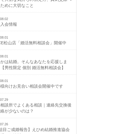
むために大切なこと
08.02
規入会情報
08.01
CE松山店「婚活無料相談会」開催中
08.01
つかは結婚。そんなあなたを応援しま
【男性限定 個別 婚活無料相談会】
08.01
御様向けお見合い相談会開催中です
07.29
婚相談所でよくある相談｜連絡先交換後
連絡が少ないのは？
07.26
2組目ご成婚報告】えひめ結婚推進協会