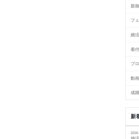
親
フ
婚
着
ブ
動
成
新
2026.
婚