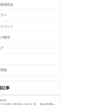
御様相談会
ェアー
活イベント
付け教室
ログ
画
婚実績
着記事
08.05
活で大切な気持ちの伝え方、真剣交際へ