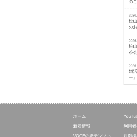
の
2026.
松
の
2026.
松
茶
2026.
婚
ー
ホーム
YouT
新着情報
利用者
VOCEの婚テンツい
親御様