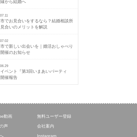
ご縁から結婚へ
07.11
山市でお見合いをするなら？結婚相談所
お見合いのメリットを解説
07.02
山市で新しい出会いを｜婚活おしゃべり
会開催のお知らせ
06.29
活イベント『第3回いまあいパーティ
』開催報告
ube動画
無料ユーザー登録
の声
会社案内
へ
Instagram