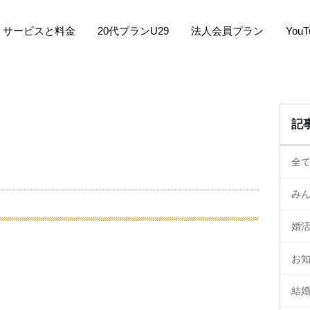
サービスと料金
20代プランU29
法人会員プラン
You
記
全
み
婚
お
結