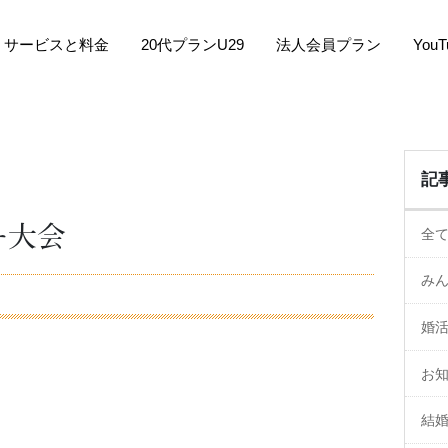
サービスと料金
20代プランU29
法人会員プラン
You
記
ー大会
全
み
婚
お
結