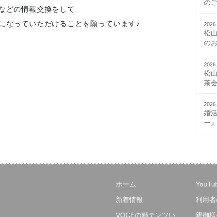
の
などの情報交換をして
になっていただけることを願っています♪
2026.
松
の
2026.
松
茶
2026.
婚
ー
ホーム
YouT
新着情報
利用者
VOCEの婚テンツい
親御様