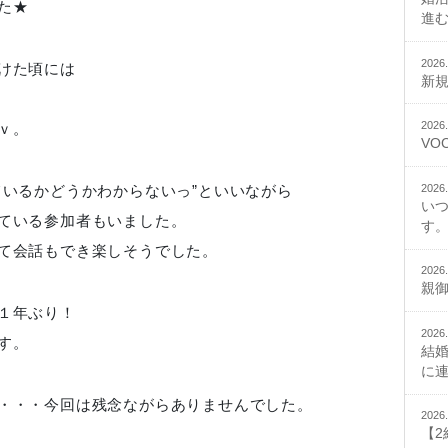
た★
進
2026.
けた頃には
新
2026.
ｖ。
VO
2026.
ているかどうかわからないっ”といいながら
い
ている参加者もいました。
す。
て会話もでき楽しそうでした。
2026.
親
１年ぶり！
2026.
す。
結
に
・・・今回は残念ながらありませんでした。
2026.
【