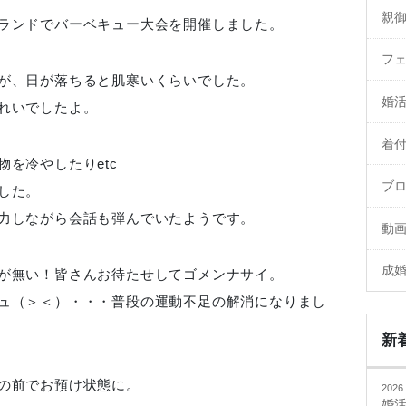
親
ランドでバーベキュー大会を開催しました。
フ
が、日が落ちると肌寒いくらいでした。
婚
れいでしたよ。
着
を冷やしたりetc
ブ
した。
力しながら会話も弾んでいたようです。
動
成
が無い！皆さんお待たせしてゴメンナサイ。
ュ（＞＜）・・・普段の運動不足の解消になりまし
新
の前でお預け状態に。
2026.
婚