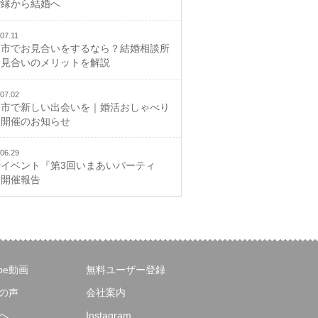
ご縁から結婚へ
07.11
山市でお見合いをするなら？結婚相談所
お見合いのメリットを解説
07.02
山市で新しい出会いを｜婚活おしゃべり
会開催のお知らせ
06.29
活イベント『第3回いまあいパーティ
』開催報告
ube動画
無料ユーザー登録
の声
会社案内
へ
Instagram