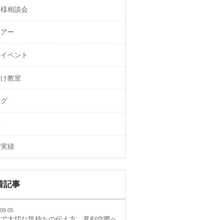
御様相談会
ェアー
活イベント
付け教室
ログ
画
婚実績
着記事
08.05
活で大切な気持ちの伝え方、真剣交際へ