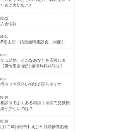
むために大切なこと
08.02
規入会情報
08.01
CE松山店「婚活無料相談会」開催中
08.01
つかは結婚。そんなあなたを応援しま
【男性限定 個別 婚活無料相談会】
08.01
御様向けお見合い相談会開催中です
07.29
婚相談所でよくある相談｜連絡先交換後
連絡が少ないのは？
07.26
2組目ご成婚報告】えひめ結婚推進協会