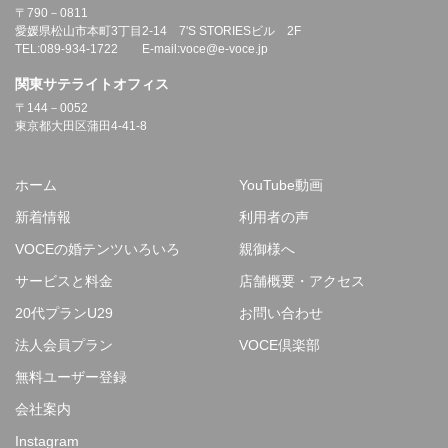
〒790－0811
愛媛県松山市本町3丁目2-14 7'S STORIESビル 2F
TEL:089-934-1722 E-mail:voce@e-voce.jp
関東サテライトオフィス
〒144－0052
東京都大田区蒲田4-41-8
ホーム
YouTube動画
新着情報
利用者の声
VOCEの婚テンツいろいろ
親御様へ
サービスと料金
店舗概要・アクセス
20代プランU29
お問い合わせ
法人会員プラン
VOCE倶楽部
無料ユーザー登録
会社案内
Instagram