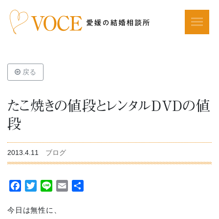
戻る
たこ焼きの値段とレンタルDVDの値
段
2013.4.11
ブログ
Facebook
Twitter
Line
Email
共
有
今日は無性に、