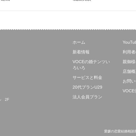
ホーム
YouT
新着情報
利用者
VOCEの婚テンツい
親御様
ろいろ
店舗概
サービスと料金
お問い
20代プランU29
VOC
法人会員プラン
ル 2F
愛媛の恋愛結婚相談所ヴォーチェ