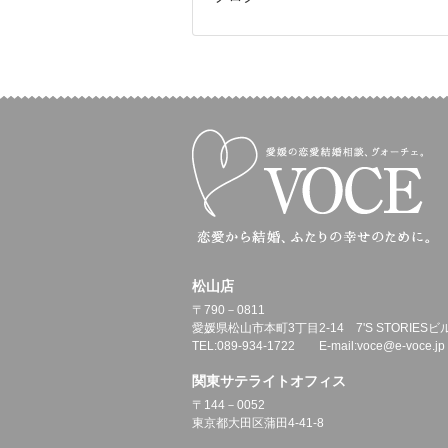
松山店
〒790－0811
愛媛県松山市本町3丁目2-14 7'S STORIESビ
TEL:089-934-1722 E-mail:voce@e-voce.jp
関東サテライトオフィス
〒144－0052
東京都大田区蒲田4-41-8