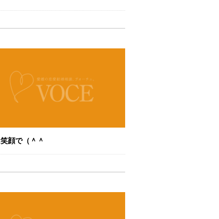
は笑顔で（＾＾