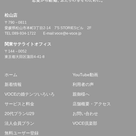
松山店
〒790－0811
愛媛県松山市本町3丁目2-14 7'S STORIESビル 2F
TEL:089-934-1722 E-mail:voce@e-voce.jp
関東サテライトオフィス
〒144－0052
東京都大田区蒲田4-41-8
ホーム
YouTube動画
新着情報
利用者の声
VOCEの婚テンツいろいろ
親御様へ
サービスと料金
店舗概要・アクセス
20代プランU29
お問い合わせ
法人会員プラン
VOCE倶楽部
無料ユーザー登録