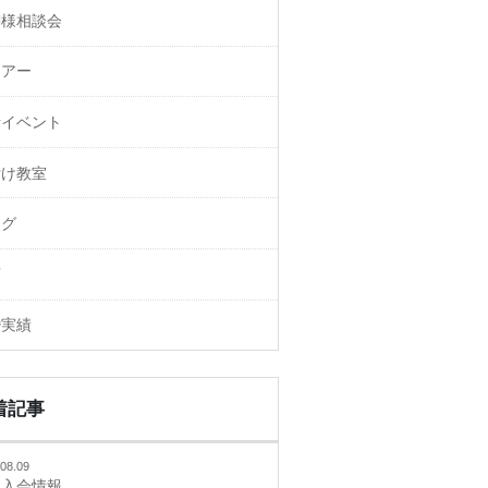
御様相談会
ェアー
活イベント
付け教室
ログ
画
婚実績
着記事
08.09
規入会情報