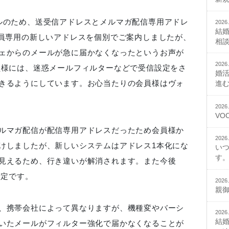
ルのため、送受信アドレスとメルマガ配信専用アドレ
2026.
結
会員専用の新しいアドレスを個別でご案内しましたが、
相
ェからのメールが急に届かなくなったというお声が
2026.
員様には、迷惑メールフィルターなどで受信設定をさ
婚
きるようにしています。お心当たりの会員様はヴォ
進
2026.
VO
ルマガ配信が配信専用アドレスだったため会員様か
2026.
けしましたが、新しいシステムはアドレス1本化にな
い
す。
見えるため、行き違いが解消されます。また今後
予定です。
2026.
親
、携帯会社によって異なりますが、機種変やバーシ
2026.
結
いたメールがフィルター強化で届かなくなることが