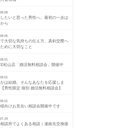
08.08
婚したいと思った男性へ。最初の一歩は
談から
08.05
活で大切な気持ちの伝え方、真剣交際へ
むために大切なこと
08.01
CE松山店「婚活無料相談会」開催中
08.01
つかは結婚。そんなあなたを応援しま
【男性限定 個別 婚活無料相談会】
08.01
御様向けお見合い相談会開催中です
07.29
婚相談所でよくある相談｜連絡先交換後