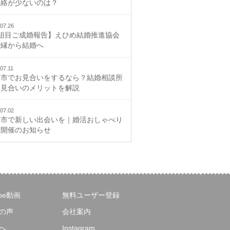
連絡が少ないのは？
07.26
2組目ご成婚報告】えひめ結婚推進協会
ご縁から結婚へ
07.11
山市でお見合いをするなら？結婚相談所
お見合いのメリットを解説
07.02
山市で新しい出会いを｜婚活おしゃべり
会開催のお知らせ
ube動画
無料ユーザー登録
の声
会社案内
へ
Instagram