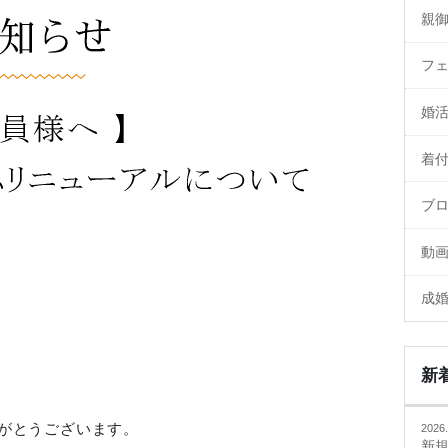
親
フ
婚
着
ブ
動
成
新
がとうございます。
2026.
新