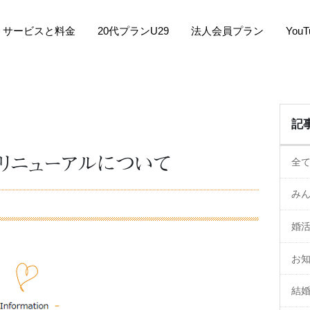
サービスと料金
20代プランU29
法人会員プラン
You
記
リニューアルについて
全
み
婚
お
結