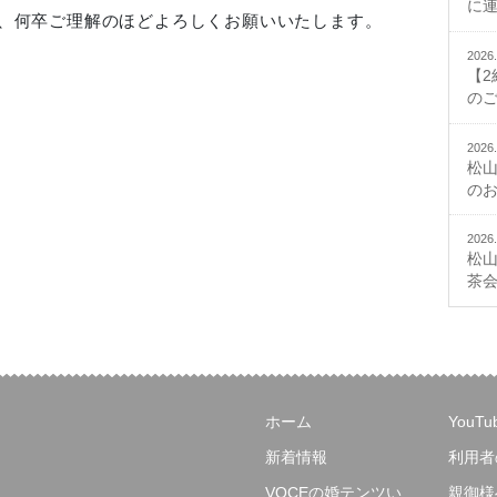
に
、何卒ご理解のほどよろしくお願いいたします。
2026.
【
の
2026.
松
の
2026.
松
茶
ホーム
YouT
新着情報
利用者
VOCEの婚テンツい
親御様