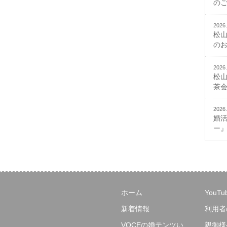
の
2026.
松
の
2026.
松
茶
2026.
婚
ー
ホーム
YouT
新着情報
利用者
VOCEの婚テンツい
親御様