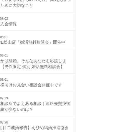
むために大切なこと
08.02
規入会情報
08.01
CE松山店「婚活無料相談会」開催中
08.01
つかは結婚。そんなあなたを応援しま
【男性限定 個別 婚活無料相談会】
08.01
御様向けお見合い相談会開催中です
07.29
婚相談所でよくある相談｜連絡先交換後
連絡が少ないのは？
07.26
2組目ご成婚報告】えひめ結婚推進協会