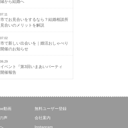
ご縁から結婚へ
07.11
山市でお見合いをするなら？結婚相談所
お見合いのメリットを解説
07.02
山市で新しい出会いを｜婚活おしゃべり
会開催のお知らせ
06.29
活イベント『第3回いまあいパーティ
』開催報告
ube動画
無料ユーザー登録
の声
会社案内
へ
Instagram