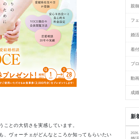
親
フ
婚
着
ブ
動
成
新
うことの大切さを実感しています。
2026.
も、ヴォーチェがどんなところか知ってもらいたい
婚