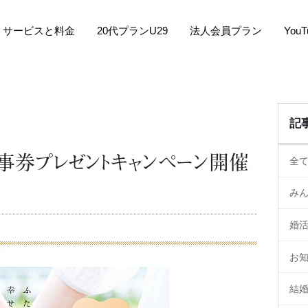
サービスと料金
20代プランU29
法人会員プラン
You
記
事券プレゼントキャンペーン開催
全
み
婚
お
結