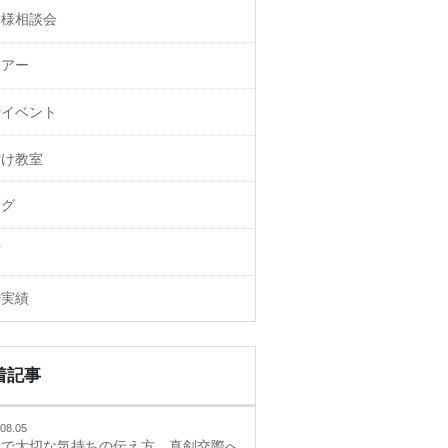
御様相談会
ェアー
活イベント
付け教室
ログ
画
婚実績
着記事
08.05
活で大切な気持ちの伝え方、真剣交際へ