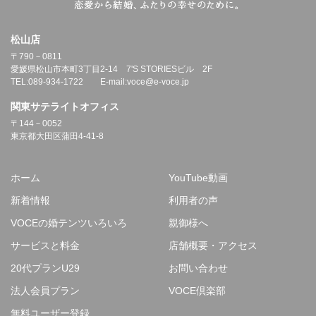
松山店
〒790－0811
愛媛県松山市本町3丁目2-14 7'S STORIESビル 2F
TEL:089-934-1722 E-mail:voce@e-voce.jp
関東サテライトオフィス
〒144－0052
東京都大田区蒲田4-41-8
ホーム
YouTube動画
新着情報
利用者の声
VOCEの婚テンツいろいろ
親御様へ
サービスと料金
店舗概要・アクセス
20代プランU29
お問い合わせ
法人会員プラン
VOCE倶楽部
無料ユーザー登録