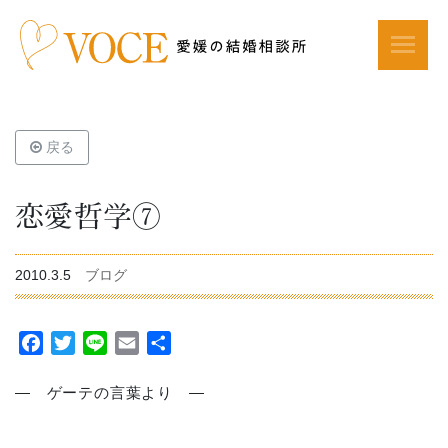
戻る
恋愛哲学⑦
2010.3.5
ブログ
Facebook
Twitter
Line
Email
共
有
― ゲーテの言葉より ―