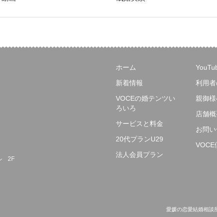
ホーム
YouT
新着情報
利用者
VOCEの婚テンツい
親御様
ろいろ
店舗概
サービスと料金
お問い
20代プランU29
VOC
法人会員プラン
ル 2F
愛媛の恋愛結婚相談所ヴォーチェ