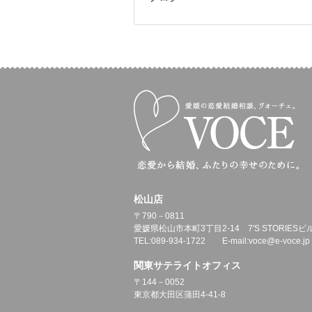
松山店
〒790－0811
愛媛県松山市本町3丁目2-14 7'S STORIESビ
TEL:089-934-1722 E-mail:voce@e-voce.jp
関東サテライトオフィス
〒144－0052
東京都大田区蒲田4-41-8