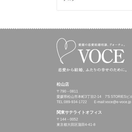
松山店
〒790－0811
愛媛県松山市本町3丁目2-14 7'S STORIESビ
TEL:089-934-1722 E-mail:voce@e-voce.jp
関東サテライトオフィス
〒144－0052
東京都大田区蒲田4-41-8