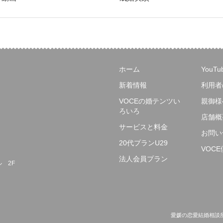
ホーム
YouT
新着情報
利用者
VOCEの婚テンツい
親御様
ろいろ
店舗概
サービスと料金
お問い
20代プランU29
VOC
法人会員プラン
ル 2F
愛媛の恋愛結婚相談所ヴォーチェ