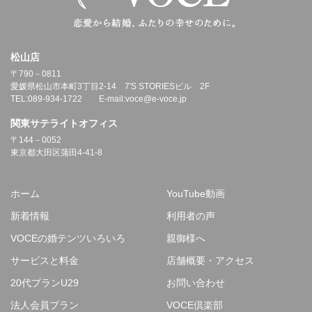
松山店
〒790－0811
愛媛県松山市本町3丁目2-14 7'S STORIESビル 2F
TEL:089-934-1722 E-mail:voce@e-voce.jp
関東サテライトオフィス
〒144－0052
東京都大田区蒲田4-41-8
ホーム
YouTube動画
新着情報
利用者の声
VOCEの婚テンツいろいろ
親御様へ
サービスと料金
店舗概要・アクセス
20代プランU29
お問い合わせ
法人会員プラン
VOCE倶楽部